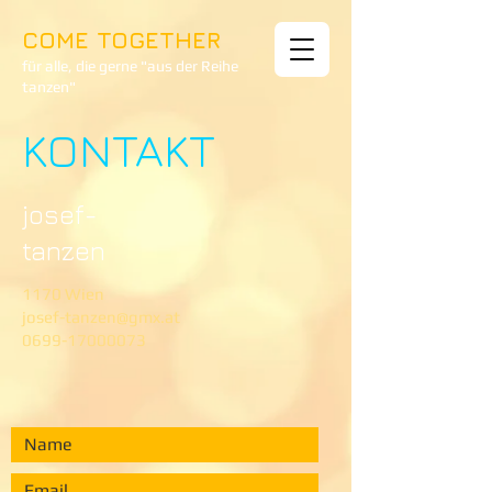
COME TOGETHER
für alle, die gerne "aus der Reihe
tanzen"
KONTAKT
josef-
tanzen
1170 Wien
josef-tanzen@gmx.at
0699-17000073